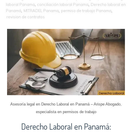
laboral Panama
,
conciliación laboral Panama
,
Derecho laboral en
Panamá
,
MITRADEL Panama
,
permiso de trabajo Panama
,
revision de contratos
Asesoría legal en Derecho Laboral en Panamá – Arispe Abogado,
especialista en permisos de trabajo
Derecho Laboral en Panamá: