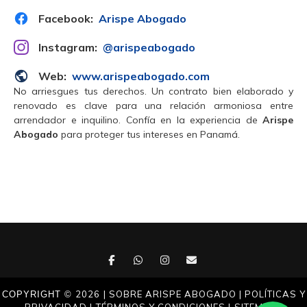
Facebook:
Arispe Abogado
Instagram:
@arispeabogado
Web:
www.arispeabogado.com
No arriesgues tus derechos. Un contrato bien elaborado y
renovado es clave para una relación armoniosa entre
arrendador e inquilino. Confía en la experiencia de
Arispe
Abogado
para proteger tus intereses en Panamá.
2026
| SOBRE ARISPE ABOGADO
| POLÍTICAS Y
COPYRIGHT ©