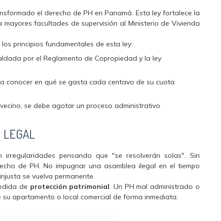
nsformado el derecho de PH en Panamá. Esta ley fortalece la
ga mayores facultades de supervisión al Ministerio de Vivienda
os principios fundamentales de esta ley:
ldada por el Reglamento de Copropiedad y la ley
o a conocer en qué se gasta cada centavo de su cuota
vecino, se debe agotar un proceso administrativo
N LEGAL
an irregularidades pensando que "se resolverán solas". Sin
erecho de PH. No impugnar una asamblea ilegal en el tiempo
injusta se vuelva permanente.
medida de
protección patrimonial
. Un PH mal administrado o
de su apartamento o local comercial de forma inmediata.