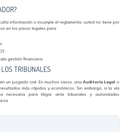
ADOR?
oculta información o incumple el reglamento, usted no tiene por
os en los pasos legales para:
s.
OT.
la gestión financiera.
E LOS TRIBUNALES
en un juzgado civil. En muchos casos, una
Auditoría Legal
o
esultados más rápidos y económicos. Sin embargo, si la vía
ia necesaria para litigar ante tribunales y autoridades
meza.