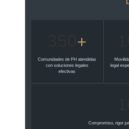
350
+
1
Comunidades de PH atendidas
Movilid
con soluciones legales
legal exp
efectivas
1
Compromiso, rigor jur