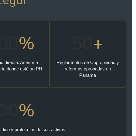
00
%
50
+
ad directa: Asesoría
Reglamentos de Copropiedad y
erta donde esté su PH
reformas aprobadas en
Panamá
00
%
ídico y protección de sus activos